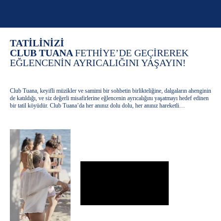
TATİLİNİZİ
CLUB TUANA
FETHİYE’DE GEÇİREREK
EĞLENCENİN AYRICALIĞINI YAŞAYIN!
Club Tuana, keyifli müzikler ve samimi bir sohbetin birlikteliğine, dalgaların ahenginin
de katıldığı, ve siz değerli misafirlerine eğlencenin ayrıcalığını yaşatmayı hedef edinen
bir tatil köyüdür. Club Tuana’da her anınız dolu dolu, her anınız hareketli…