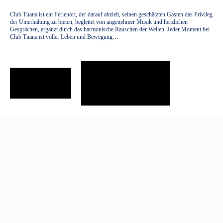
Club Tuana ist ein Ferienort, der darauf abzielt, seinen geschätzten Gästen das Privileg
der Unterhaltung zu bieten, begleitet von angenehmer Musik und herzlichen
Gesprächen, ergänzt durch das harmonische Rauschen der Wellen. Jeder Moment bei
Club Tuana ist voller Leben und Bewegung…